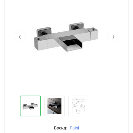
‹
›
Бренд:
Paini