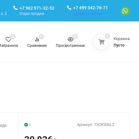
+7 499 342-76-71
+7 962 971-32-52
заказать звонок
Отдел продаж
к. 2
0
0
0
0
Корзина
Пусто
Избранное
Сравнение
Просмотренные
!
Артикул:
73CR306LZ
иде.