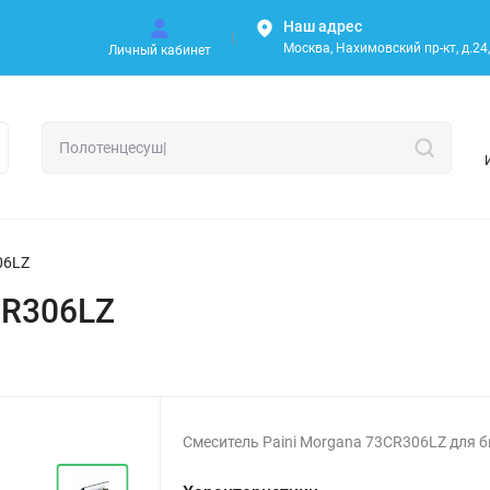
Наш адрес
Москва, Нахимовский пр-кт, д.24, 
Личный кабинет
06LZ
CR306LZ
Смеситель Paini Morgana 73CR306LZ для б