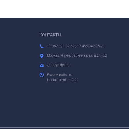
КОНТАКТЫ
+7 962 971-32-52
;
+7 499-342-76-71
Москва, Нахимовский пр-кт, д.24, к.2
zakaz@shsl.ru
Режим работы:
ПН-ВС 10:00—19:00