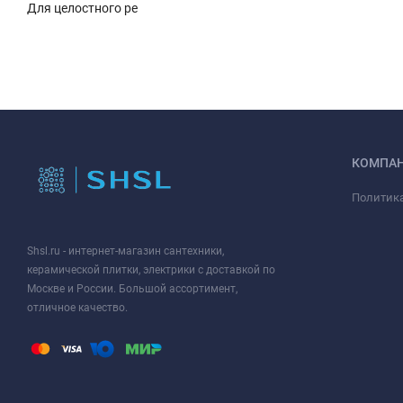
Для целостного ре
КОМПА
Политик
Shsl.ru - интернет-магазин сантехники,
керамической плитки, электрики с доставкой по
Москве и России. Большой ассортимент,
отличное качество.