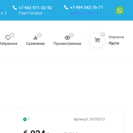
+7 499 342-76-71
+7 962 971-32-52
заказать звонок
Отдел продаж
к. 2
0
0
0
0
Корзина
Пусто
Избранное
Сравнение
Просмотренные
!
Артикул:
X070013