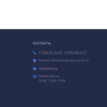
КОНТАКТЫ
+7 962 971-32-52
;
+7 499-342-76-71
Москва, Нахимовский пр-кт, д.24, к.2
zakaz@shsl.ru
Режим работы:
ПН-ВС 10:00—19:00