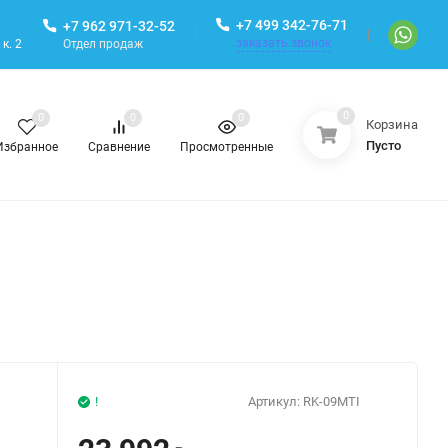
+7 499 342-76-71
+7 962 971-32-52
заказать звонок
Отдел продаж
к. 2
0
0
0
0
Корзина
Пусто
Избранное
Сравнение
Просмотренные
!
Артикул:
RK-09MTI