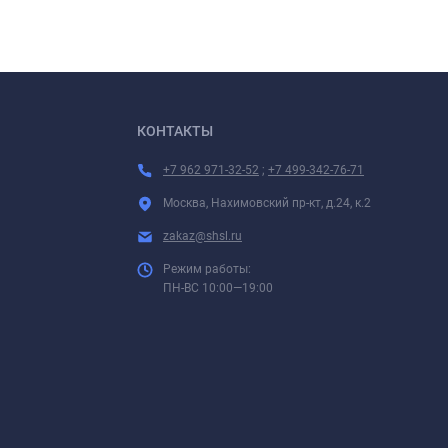
КОНТАКТЫ
+7 962 971-32-52
;
+7 499-342-76-71
Москва, Нахимовский пр-кт, д.24, к.2
zakaz@shsl.ru
Режим работы:
ПН-ВС 10:00—19:00