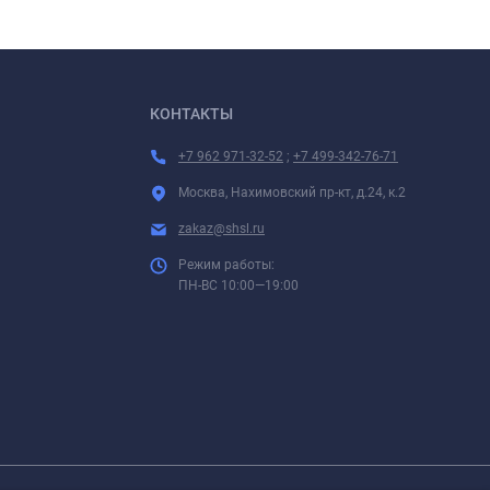
КОНТАКТЫ
+7 962 971-32-52
;
+7 499-342-76-71
Москва, Нахимовский пр-кт, д.24, к.2
zakaz@shsl.ru
Режим работы:
ПН-ВС 10:00—19:00