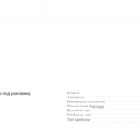
 под раковину
Бренд
Артикул
Материал корпуса
Покрытие фасада
Высота, см
Глубина, см
Тип мебели