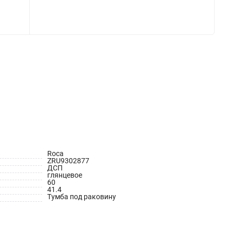
Roca
ZRU9302877
ДСП
глянцевое
60
41.4
Тумба под раковину