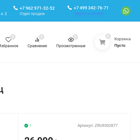
+7 499 342-76-71
+7 962 971-32-52
заказать звонок
Отдел продаж
к. 2
0
0
0
0
Корзина
Пусто
Избранное
Сравнение
Просмотренные
ц
!
Артикул:
ZRU9302877