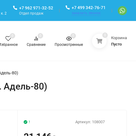
+7 499 342-76-71
+7 962 971-32-52
заказать звонок
Отдел продаж
к. 2
0
0
0
0
Корзина
Пусто
Избранное
Сравнение
Просмотренные
Aдель-80)
. Aдель-80)
!
Артикул:
108007