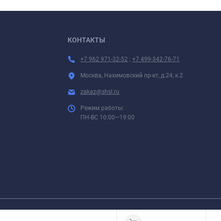
КОНТАКТЫ
+7 962 971-32-52
;
+7 499-342-76-71
Москва, Нахимовский пр-кт, д.24, к.2
zakaz@shsl.ru
Режим работы:
ПН-ВС 10:00—19:00
 размещенные на страницах данного сайта, не являются публичной офертой.