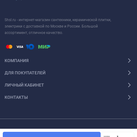
Shsl.ru - интернет-магазин сантехники, керамической плитки,
электрики с доставкой по Москве и России. Большой
ассортимент, отличное качество.
КОМПАНИЯ
ДЛЯ ПОКУПАТЕЛЕЙ
ЛИЧНЫЙ КАБИНЕТ
КОНТАКТЫ
Просим, обратить ваше внимание на то, что данный интернет ресурс носит
лишь информационный характер и ни при каких условиях материалы и цены,
мин.