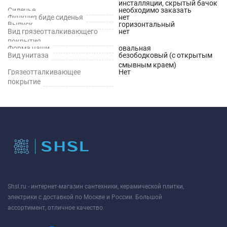
инсталляции, скрытый бачок
Сиденье
необходимо заказать
Функция биде сиденья
нет
Выпуск
горизонтальный
Вид грязеотталкивающего
нет
покрытия
Форма чаши
овальная
Вид унитаза
безободковый (с открытым
смывным краем)
Грязеотталкивающее
Нет
покрытие
Shsl.ru - интернет-магазин сантехники, керамической плитки,
электрики с доставкой по Москве и России. Большой
ассортимент, отличное качество.