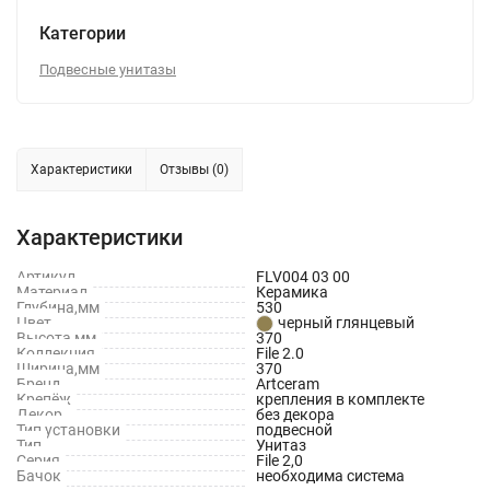
Категории
Подвесные унитазы
Характеристики
Отзывы (0)
Характеристики
Артикул
FLV004 03 00
Материал
Керамика
Глубина,мм
530
Цвет
черный глянцевый
Высота,мм
370
Коллекция
File 2.0
Ширина,мм
370
Бренд
Artceram
Крепёж
крепления в комплекте
Декор
без декора
Тип установки
подвесной
Тип
Унитаз
Серия
File 2,0
Бачок
необходима система