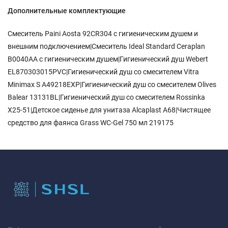
Дополнительные комплектующие
Смеситель Paini Aosta 92CR304 с гигиеническим душем и
внешним подключением|Смеситель Ideal Standard Ceraplan
B0040AA с гигиеническим душем|Гигиенический душ Webert
EL870303015PVC|Гигиенический душ со смесителем Vitra
Minimax S A49218EXP|Гигиенический душ со смесителем Olives
Balear 13131BL|Гигиенический душ со смесителем Rossinka
X25-51|Детское сиденье для унитаза Alcaplast A68|Чистящее
средство для фаянса Grass WC-Gel 750 мл 219175