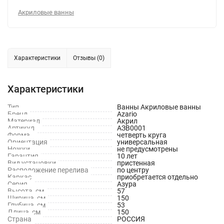
Акриловые ванны
Характеристики
Отзывы (0)
Характеристики
Тип
Ванны Акриловые ванны
Бренд
Azario
Материал
Акрил
Артикул
АЗВ0001
Форма
четверть круга
Ориентация
универсальная
Ножки
не предусмотрены
Гарантия
10 лет
Вид установки
пристенная
Расположение перелива
по центру
Каркас
приобретается отдельно
Серия
Азура
Высота, см
57
Ширина, см
150
Глубина, см
53
Длина, см
150
Страна
РОССИЯ