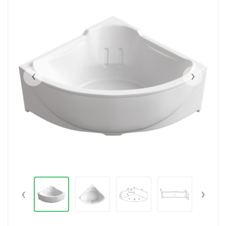
‹
›
‹
›