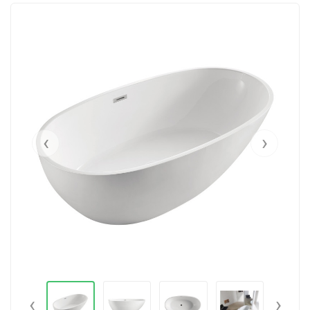
‹
›
‹
›