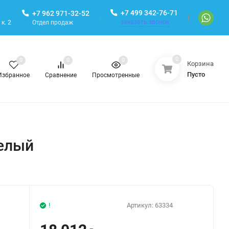
+7 499 342-76-71
+7 962 971-32-52
заказать звонок
Отдел продаж
к. 2
0
0
0
0
Корзина
Пусто
Избранное
Сравнение
Просмотренные
белый
!
Артикул:
63334