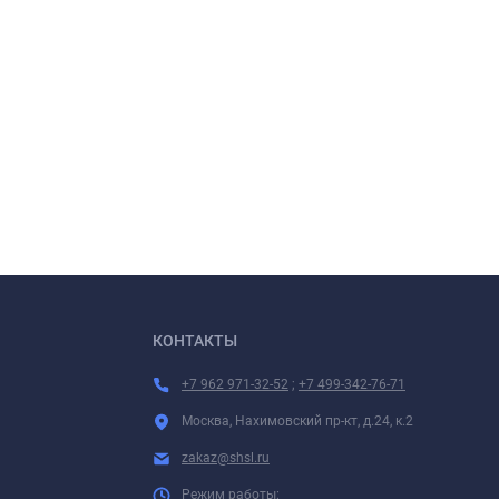
КОНТАКТЫ
+7 962 971-32-52
;
+7 499-342-76-71
Москва, Нахимовский пр-кт, д.24, к.2
zakaz@shsl.ru
Режим работы: