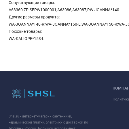
Сопутствующие товары:
А63360;ZP-SEPW1000001;А63086;А63087;RW-JOANNA*140
Другие размеры продукта:
WA-JOANNA*140-R;WA-JOANNA*150-L;WA-JOANNA*150-R;WA-J
Похожие товары:
WA-KALIOPE*153-L
КОМПА
Политик
Shsl.ru - интернет-магазин сантехники,
керамической плитки, электрики с доставкой по
Москве и России. Большой ассортимент,