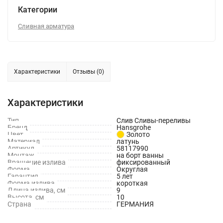
Категории
Сливная арматура
Характеристики
Отзывы (0)
Характеристики
Тип
Слив Сливы-переливы
Бренд
Hansgrohe
Цвет
Золото
Материал
латунь
Артикул
58117990
Монтаж
на борт ванны
Вращение излива
фиксированный
Форма
Округлая
Гарантия
5 лет
Форма излива
короткая
Длина излива, см
9
Высота, см
10
Страна
ГЕРМАНИЯ