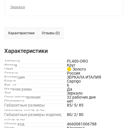
Зеркала
Характеристики
Отзывы (0)
Характеристики
Артикул
PL400-ORO
Форма
Круг
Цвет
Золото
Страна
Россия
Коллекция
ЗЕРКАЛА ИТАЛИЯ
Бренд
Caprigo
Вес, кг
6
Наличие рамы
Да
Тип
Зеркало
Срок изготовления
32 рабочих дня
Подсветка
нет
Габаритные размеры
85/ 5/ 85
упаковки, ш/г/в, в см
Габаритные размеры изделия,
80/ 2/ 80
ш/г/в, в см
Штрих код
4660081006788
Стиль
Классика