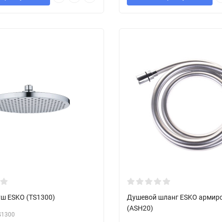
уш ESKO (TS1300)
Душевой шланг ESKO армир
(ASH20)
S1300