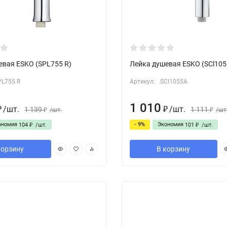
евая ESKO (SPL755 R)
Лейка душевая ESKO (SCl105
PL755 R
Артикул:
SCl1055A
1 010
/
шт.
/
шт.
1 139
1 111
₽
/
шт.
₽
/
шт
₽
₽
ономия
- 9%
Экономия
104
/
шт.
101
/
шт.
₽
₽
корзину
В корзину