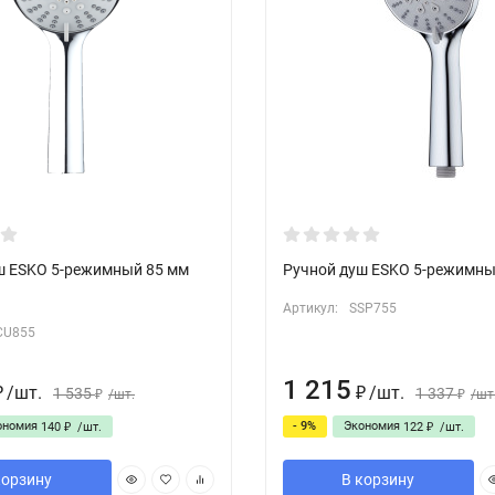
ш ESKO 5-режимный 85 мм
Ручной душ ESKO 5-режимны
Артикул:
SSP755
CU855
1 215
/
шт.
/
шт.
1 535
1 337
₽
/
шт.
₽
/
шт
₽
₽
ономия
- 9%
Экономия
140
/
шт.
122
/
шт.
₽
₽
корзину
В корзину