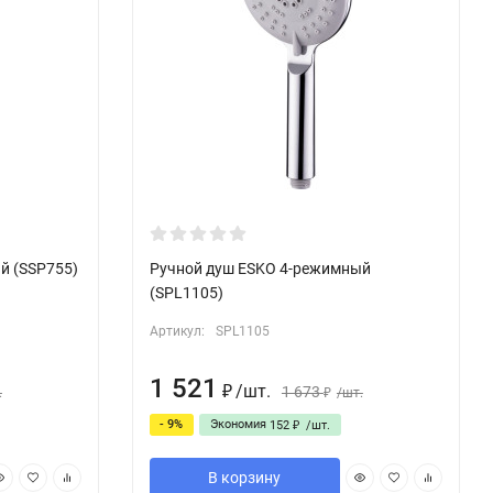
й (SSP755)
Ручной душ ESKO 4-режимный
(SPL1105)
Артикул:
SPL1105
1 521
/
шт.
1 673
.
₽
/
шт.
₽
- 9%
Экономия
152
/
шт.
₽
В корзину