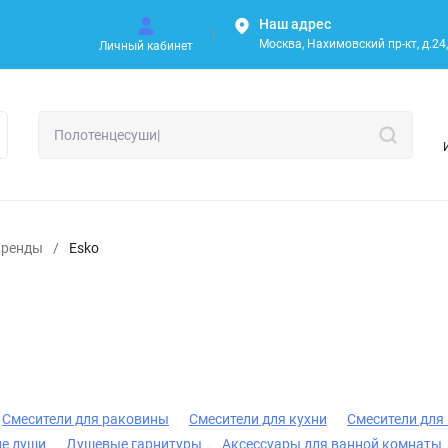
Наш адрес
Москва, Нахимовский пр-кт, д.24, 
Личный кабинет
Бренды
/
Esko
Смесители для раковины
Смесители для кухни
Смесители для
ие души
Душевые гарнитуры
Аксессуары для ванной комнаты