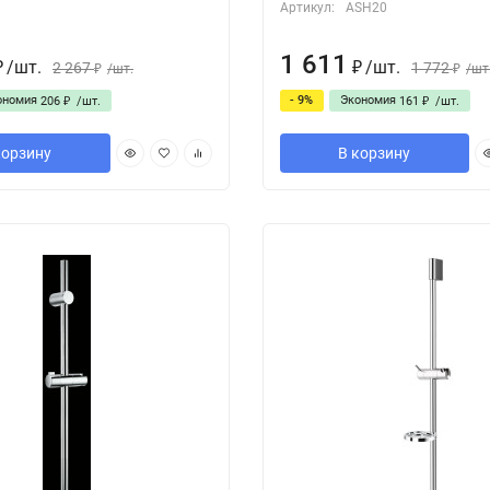
Артикул:
ASH20
1 611
/
шт.
/
шт.
2 267
1 772
₽
/
шт.
₽
/
шт
₽
₽
ономия
- 9%
Экономия
206
/
шт.
161
/
шт.
₽
₽
корзину
В корзину