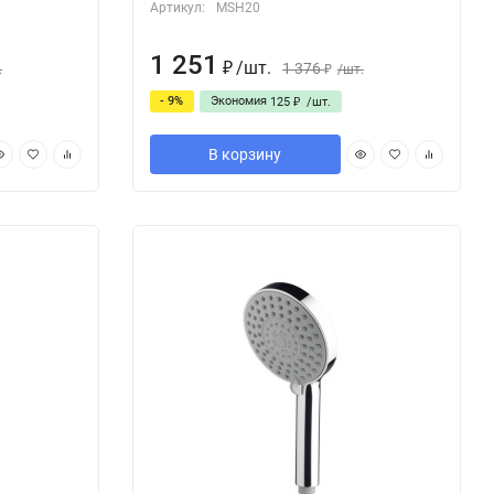
Артикул:
MSH20
1 251
/
шт.
1 376
.
₽
/
шт.
₽
- 9%
Экономия
125
/
шт.
₽
В корзину