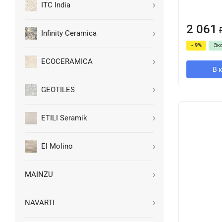
ITC India
2 061
Infinity Ceramica
- 9%
Эк
ECOCERAMICA
В 
GEOTILES
ETILI Seramik
El Molino
MAINZU
NAVARTI