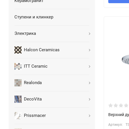
Керамогранит
Ступени и клинкер
Электрика
Halcon Ceramicas
ITT Ceramic
Realonda
DecoVita
Верхний д
Prissmacer
Артикул:
T