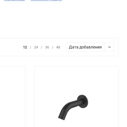
Дата добавления
12
/
24
/
36
/
48