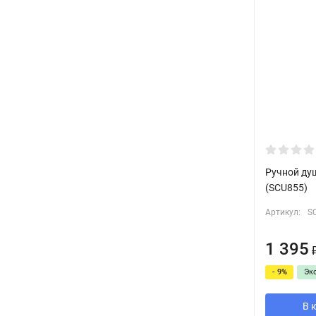
Ручной ду
(SCU855)
Артикул:
S
1 395
- 9%
Эк
В 