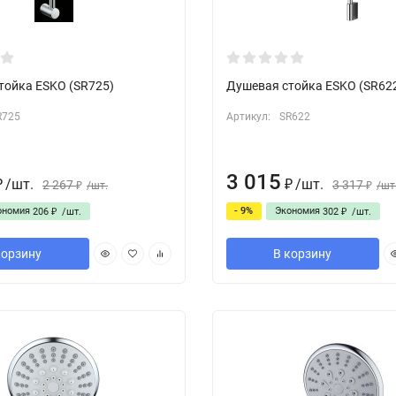
тойка ESKO (SR725)
Душевая cтойка ESKO (SR62
R725
Артикул:
SR622
3 015
/
шт.
/
шт.
2 267
3 317
₽
/
шт.
₽
/
шт
₽
₽
ономия
- 9%
Экономия
206
/
шт.
302
/
шт.
₽
₽
корзину
В корзину