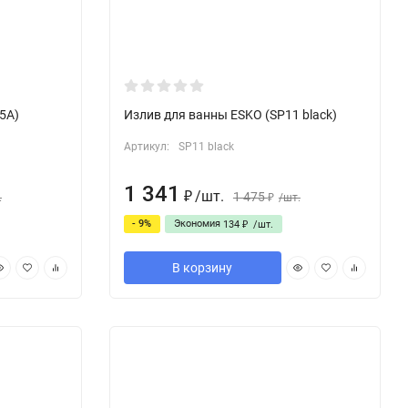
5A)
Излив для ванны ESKO (SP11 black)
Артикул:
SP11 black
1 341
/
шт.
1 475
.
₽
/
шт.
₽
- 9%
Экономия
134
/
шт.
₽
В корзину