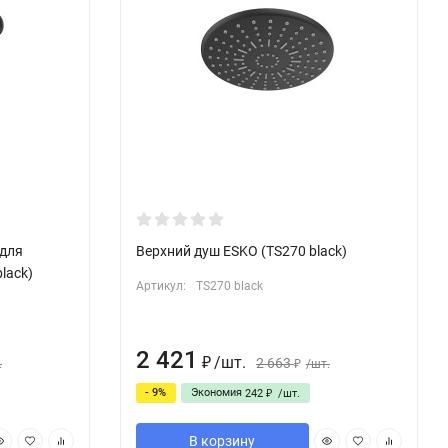
для
Верхний душ ESKO (TS270 black)
lack)
Артикул:
TS270 black
2 421
/
шт.
2 663
.
₽
/
шт.
₽
- 9%
Экономия
242
/
шт.
₽
В корзину