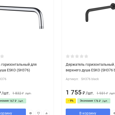
 горизонтальный для
Держатель горизонтальный 
душа ESKO (SH376)
верхнего душа ESKO (SH376 b
H376
Артикул:
SH376 black
1 755
/
шт.
/
шт.
1 832
1 931
₽
/
шт.
₽
/
шт
₽
₽
ономия
- 9%
Экономия
167
/
шт.
176
/
шт.
₽
₽
корзину
В корзину