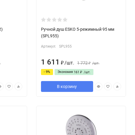
2)
Ручной душ ESKO 5-режимный 95 мм
(SPL955)
Артикул:
SPL955
1 611
/
шт.
1 772
.
₽
/
шт.
₽
- 9%
Экономия
161
/
шт.
₽
В корзину