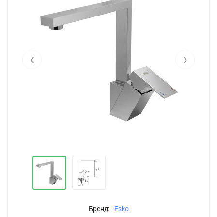
‹
›
Бренд:
Esko