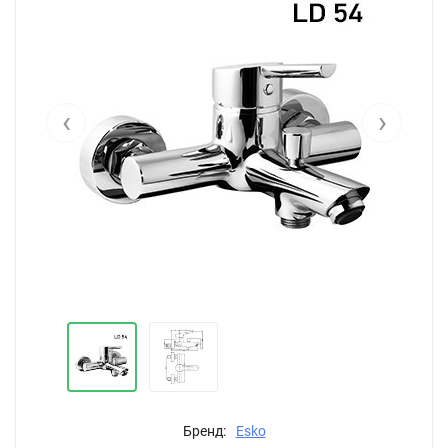
‹
›
Бренд:
Esko